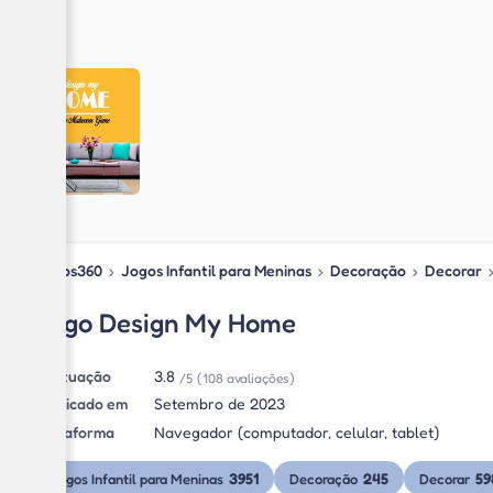
Jogos360
›
Jogos Infantil para Meninas
›
Decoração
›
Decorar
Jogo Design My Home
Pontuação
3.8
/5
(108 avaliações)
Publicado em
Setembro de 2023
Plataforma
Navegador (computador, celular, tablet)
3951
245
59
Jogos Infantil para Meninas
Decoração
Decorar