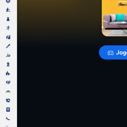
A prepara
Jog