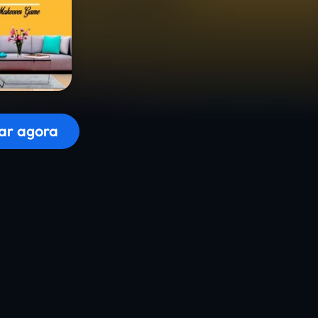
r o jogo...
ar agora