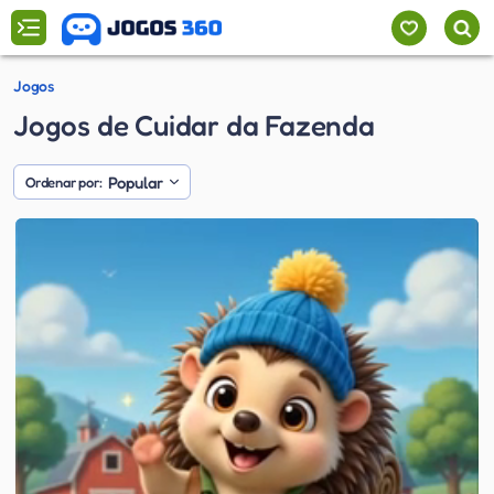
Jogos
Jogos de Cuidar da Fazenda
Popular
Ordenar por: