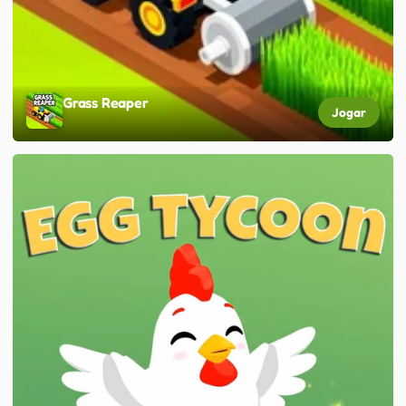
Grass Reaper
Jogar