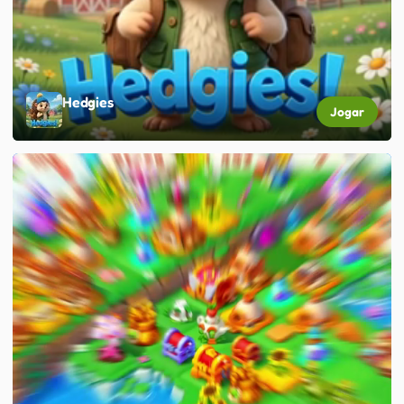
Hedgies
Jogar