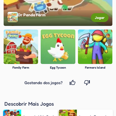
Dr Panda Farm
Jogar
Family Farm
Egg Tycoon
Farmers Island
Gostando dos jogos?
Descobrir Mais Jogos