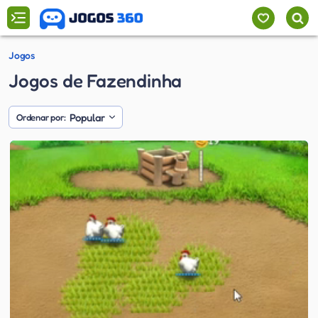
Jogos
Jogos de Fazendinha
Popular
Ordenar por: