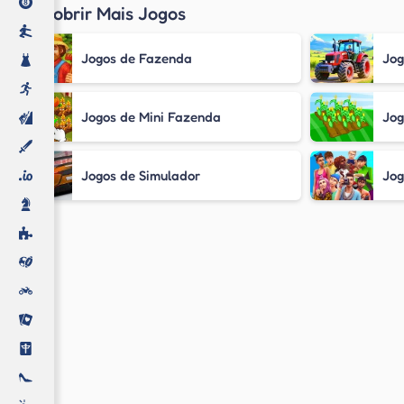
Descobrir Mais Jogos
Jogos de Fazenda
Jog
Jogos de Mini Fazenda
Jog
Jogos de Simulador
Jog