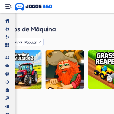
Jogos
Jogos de Máquina
Popular
Ordenar por: