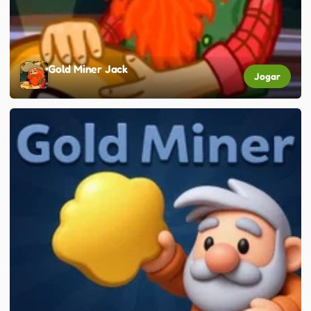
Gold Miner Jack
Jogar