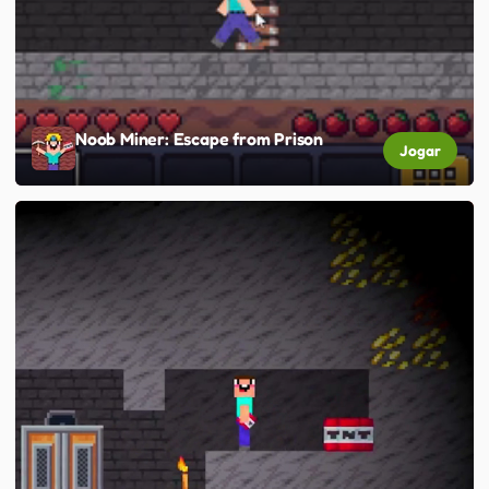
Noob Miner: Escape from Prison
Jogar