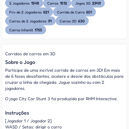
1548
1512
2949
2 Jogadores
Carros
Jogos 3D
621
601
Friv de 2 Jogadores
Corrida de Carro
91
630
Carros de 2 Jogadores
Carros 3D
1755
Carros Infantil
Corridas de carros em 3D
Sobre o Jogo
Participe de uma incrível corrida de carros em 3D! Em mais
de 6 fases desafiantes, acelere e desvie dos obstáculos para
cruzar a linha de chegada. Jogue sozinho ou com 2
jogadores.
O jogo City Car Stunt 3 foi produzido por RHM Interactive.
Instruções
[Jogador 1 / Jogador 2]
WASD / Setas: dirigir o carro