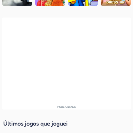
Últimos jogos que joguei