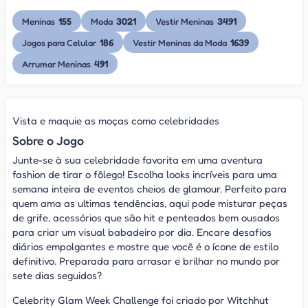
155
3021
3491
Meninas
Moda
Vestir Meninas
186
1639
Jogos para Celular
Vestir Meninas da Moda
491
Arrumar Meninas
Vista e maquie as moças como celebridades
Sobre o Jogo
Junte-se à sua celebridade favorita em uma aventura
fashion de tirar o fôlego! Escolha looks incríveis para uma
semana inteira de eventos cheios de glamour. Perfeito para
quem ama as ultimas tendências, aqui pode misturar peças
de grife, acessórios que são hit e penteados bem ousados
para criar um visual babadeiro por dia. Encare desafios
diários empolgantes e mostre que você é o ícone de estilo
definitivo. Preparada para arrasar e brilhar no mundo por
sete dias seguidos?
Celebrity Glam Week Challenge foi criado por Witchhut