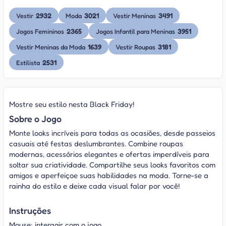
2932
3021
3491
Vestir
Moda
Vestir Meninas
2365
3951
Jogos Femininos
Jogos Infantil para Meninas
1639
3181
Vestir Meninas da Moda
Vestir Roupas
2531
Estilista
Mostre seu estilo nesta Black Friday!
Sobre o Jogo
Monte looks incríveis para todas as ocasiões, desde passeios
casuais até festas deslumbrantes. Combine roupas
modernas, acessórios elegantes e ofertas imperdíveis para
soltar sua criatividade. Compartilhe seus looks favoritos com
amigos e aperfeiçoe suas habilidades na moda. Torne-se a
rainha do estilo e deixe cada visual falar por você!
Instruções
Mouse: interagir com o jogo