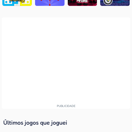
Últimos jogos que joguei