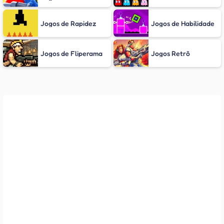
Jogos de Rapidez
Jogos de Habilidade
Jogos de Fliperama
Jogos Retrô