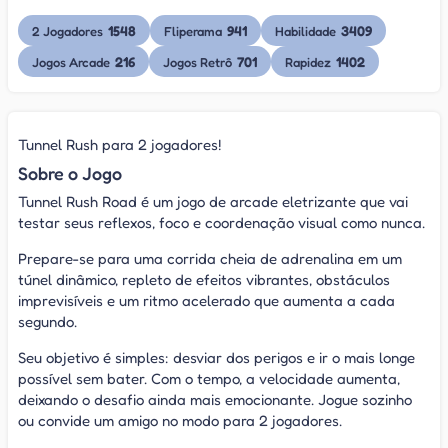
1548
941
3409
2 Jogadores
Fliperama
Habilidade
216
701
1402
Jogos Arcade
Jogos Retrô
Rapidez
Tunnel Rush para 2 jogadores!
Sobre o Jogo
Tunnel Rush Road é um jogo de arcade eletrizante que vai
testar seus reflexos, foco e coordenação visual como nunca.
Prepare-se para uma corrida cheia de adrenalina em um
túnel dinâmico, repleto de efeitos vibrantes, obstáculos
imprevisíveis e um ritmo acelerado que aumenta a cada
segundo.
Seu objetivo é simples: desviar dos perigos e ir o mais longe
possível sem bater. Com o tempo, a velocidade aumenta,
deixando o desafio ainda mais emocionante. Jogue sozinho
ou convide um amigo no modo para 2 jogadores.