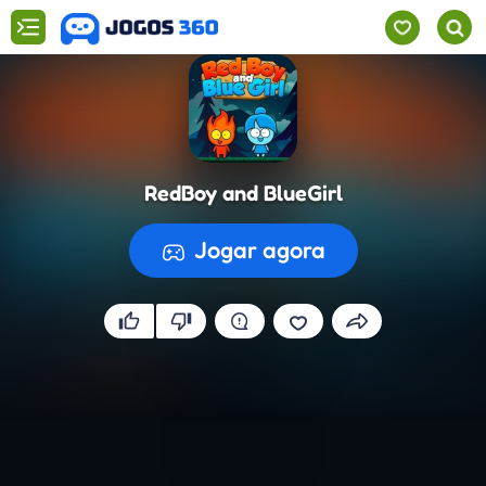
RedBoy and BlueGirl
RedBoy and BlueGirl
CONTINUAR
Jogar agora
A preparar o jogo...