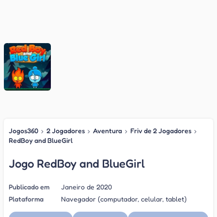
Jogos360
›
2 Jogadores
›
Aventura
›
Friv de 2 Jogadores
›
RedBoy and BlueGirl
Jogo RedBoy and BlueGirl
Publicado em
Janeiro de 2020
Plataforma
Navegador (computador, celular, tablet)