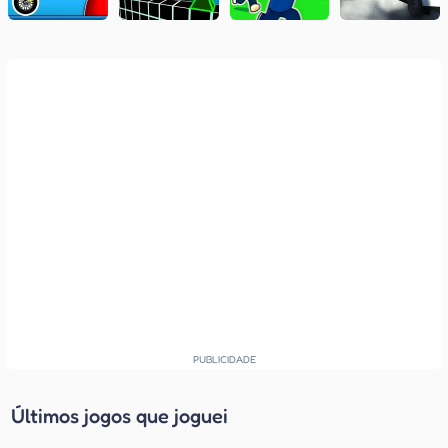
Últimos jogos que joguei