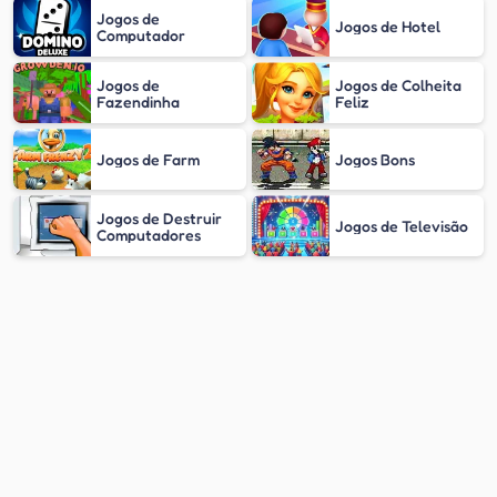
Jogos de
Jogos de Hotel
Computador
Jogos de
Jogos de Colheita
Fazendinha
Feliz
Jogos de Farm
Jogos Bons
Jogos de Destruir
Jogos de Televisão
Computadores