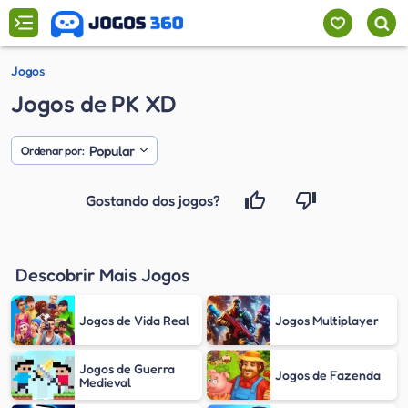
Jogos
Jogos de PK XD
Popular
Ordenar por:
Gostando dos jogos?
Descobrir Mais Jogos
Jogos de Vida Real
Jogos Multiplayer
Jogos de Guerra
Jogos de Fazenda
Medieval