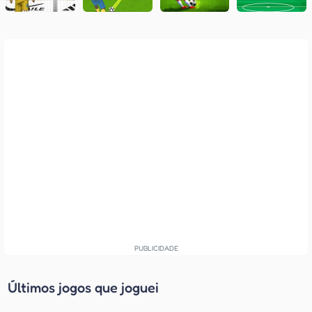
Últimos jogos que joguei