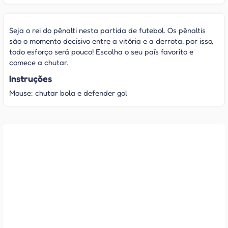
Seja o rei do pênalti nesta partida de futebol. Os pênaltis
são o momento decisivo entre a vitória e a derrota, por isso,
todo esforço será pouco! Escolha o seu país favorito e
comece a chutar.
Instruções
Mouse: chutar bola e defender gol