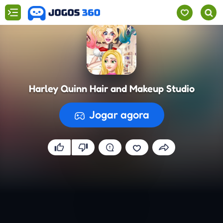
Harley Quinn Hair and Makeup Studio
Harley Quinn Hair and Makeup Studio
CONTINUAR
Jogar agora
A preparar o jogo...