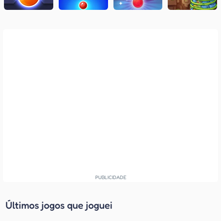
Últimos jogos que joguei