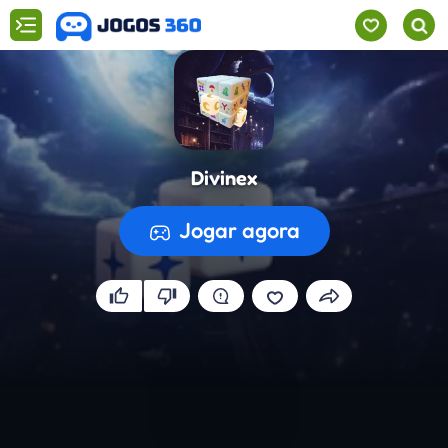
Divinex
Jogar agora
A preparar o jogo...