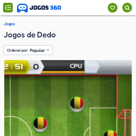
Jogos
Jogos de Dedo
Popular
Ordenar por: