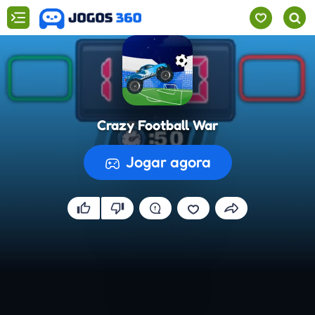
Crazy Football War
Jogar agora
A preparar o jogo...