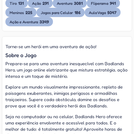
131
291
3081
941
Tiro
Ação
Aventura
Fliperama
225
186
5047
Meninos
Jogos para Celular
Aula Vaga
3349
Ação e Aventura
Torne-se um herói em uma aventura de ação!
Sobre o Jogo
Prepare-se para uma aventura inesquecível com Badlands
Hero, um jogo online eletrizante que mistura estratégia, ação
intensa e um toque de mistério.
Explore um mundo visualmente impressionante, repleto de
paisagens exuberantes, inimigos perigosos e armadilhas
traiçoeiras. Supere cada obstáculo, domine os desafios e
prove que você é o verdadeiro herói dos Badlands.
Seja no computador ou no celular, Badlands Hero oferece
uma experiência envolvente e acessível para todos. E o
melhor de tudo: é totalmente gratuito! Aproveite horas de