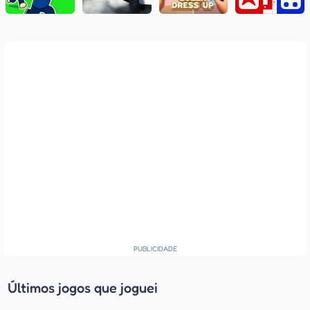
Últimos jogos que joguei