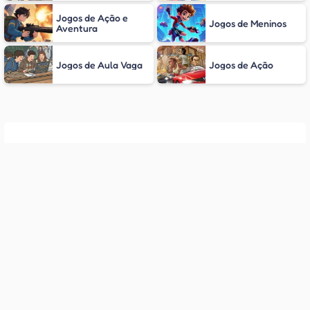
Jogos de Ação e
Jogos de Meninos
Aventura
Jogos de Aula Vaga
Jogos de Ação