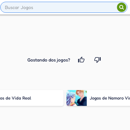
Gostando dos jogos?
os de Vida Real
Jogos de Namoro Vi