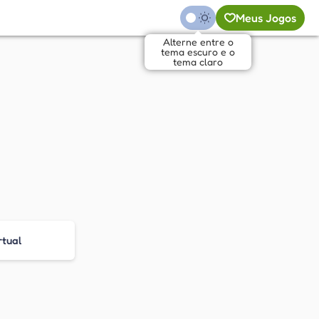
Meus Jogos
Alterne entre o
tema escuro e o
tema claro
rtual