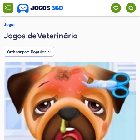
Jogos
Jogos de Veterinária
Popular
Ordenar por: