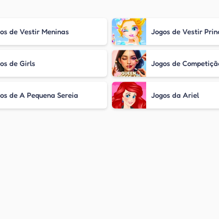
os de Vestir Meninas
Jogos de Vestir Pri
os de Girls
Jogos de Competiçã
os de A Pequena Sereia
Jogos da Ariel