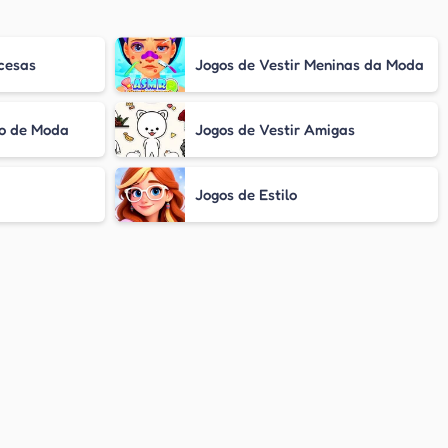
ncesas
Jogos de Vestir Meninas da Moda
o de Moda
Jogos de Vestir Amigas
Jogos de Estilo