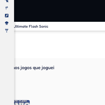
Ultimate Flash Sonic
Últimos jogos que joguei