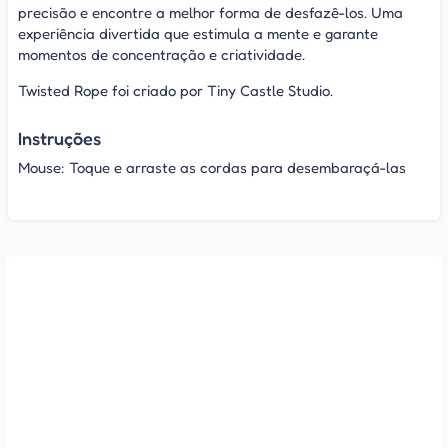
precisão e encontre a melhor forma de desfazê-los. Uma
experiência divertida que estimula a mente e garante
momentos de concentração e criatividade.
Twisted Rope foi criado por Tiny Castle Studio.
Instruções
Mouse: Toque e arraste as cordas para desembaraçá-las