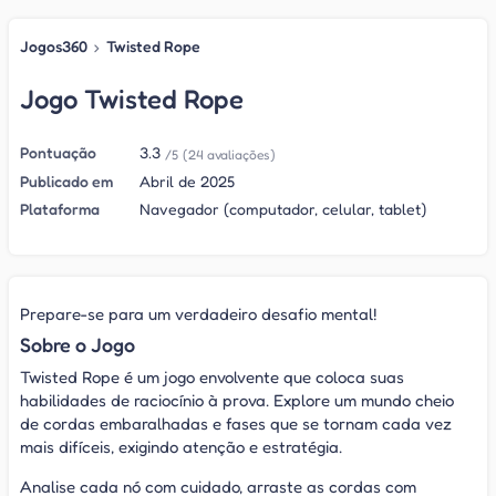
Jogos360
›
Twisted Rope
Jogo Twisted Rope
Pontuação
3.3
/5
(24 avaliações)
Publicado em
Abril de 2025
Plataforma
Navegador (computador, celular, tablet)
Prepare-se para um verdadeiro desafio mental!
Sobre o Jogo
Twisted Rope é um jogo envolvente que coloca suas
habilidades de raciocínio à prova. Explore um mundo cheio
de cordas embaralhadas e fases que se tornam cada vez
mais difíceis, exigindo atenção e estratégia.
Analise cada nó com cuidado, arraste as cordas com