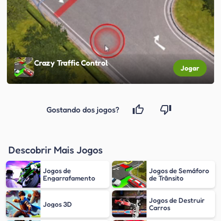
Crazy Traffic Control
Jogar
Gostando dos jogos?
Descobrir Mais Jogos
Jogos de
Jogos de Semáforo
Engarrafamento
de Trânsito
Jogos de Destruir
Jogos 3D
Carros