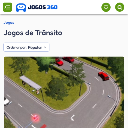
Jogos
Jogos de Trânsito
Popular
Ordenar por: