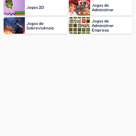
Jogos de
Jogos 2D
Administrar
Jogos de
Jogos de
Administrar
Sobrevivência
Empresa