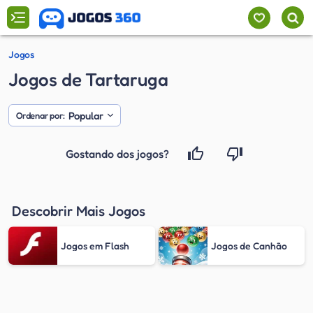
Jogos
Jogos de Tartaruga
Popular
Ordenar por:
Gostando dos jogos?
Descobrir Mais Jogos
Jogos em Flash
Jogos de Canhão