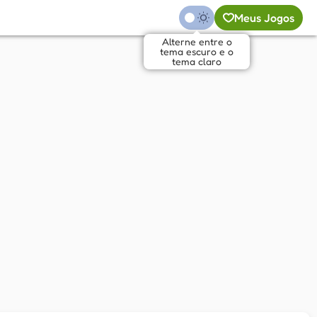
Meus Jogos
Alterne entre o
tema escuro e o
tema claro