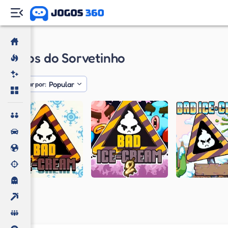
Jogos
Jogos do Sorvetinho
Popular
Ordenar por: