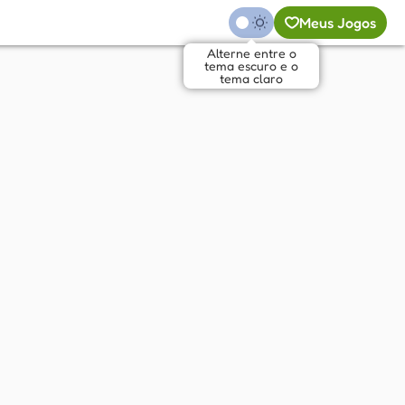
Meus Jogos
Alterne entre o
tema escuro e o
tema claro