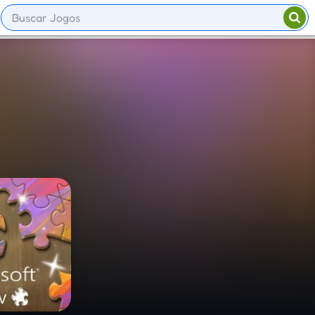
r o jogo...