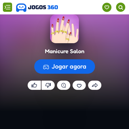
Manicure Salon
Manicure Salon
CONTINUAR
Jogar agora
A preparar o jogo...