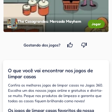
The Casagrandes: Mercado Mayhem
Jogar
Gostando dos jogos?
O que você vai encontrar nos jogos de
limpar casas
Confira os melhores jogos de limpar casas no Jogos 360.
Escolha um dos nossos jogos online e gratuitos e divirta-
se muito. Peque nos produtos de limpeza e garanta que
todas as casas fiquem brilhando como novas!
Os jogos de limpar casas favoritos da nossa