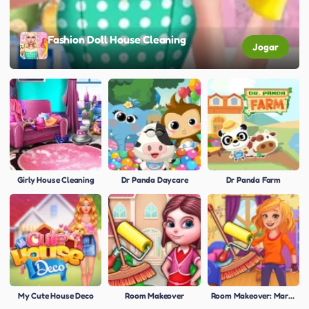
Fashion Doll House Cleaning
Jogar
Girly House Cleaning
Dr Panda Daycare
Dr Panda Farm
My Cute House Deco
Room Makeover
Room Makeover: Marie's Girl