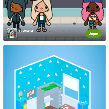
TB World
Jogar