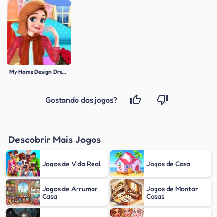
My Home Design Dreams
Gostando dos jogos?
Descobrir Mais Jogos
Jogos de Vida Real
Jogos de Casa
Jogos de Arrumar
Jogos de Montar
Casa
Casas