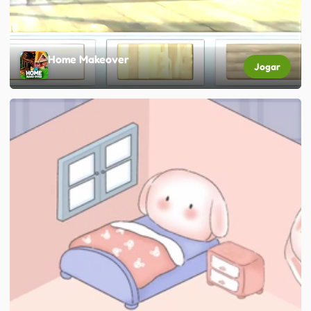
Home Makeover
Jogar