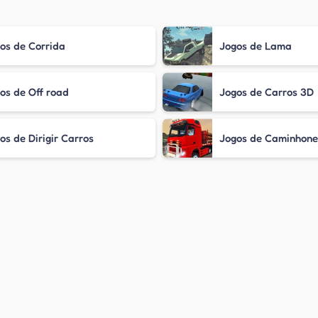
os de Corrida
Jogos de Lama
os de Off road
Jogos de Carros 3D
os de Dirigir Carros
Jogos de Caminhone