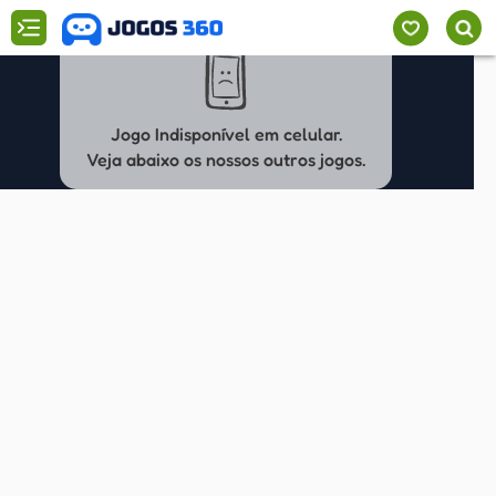
Jogo Indisponível em celular.
Veja abaixo os nossos outros jogos.