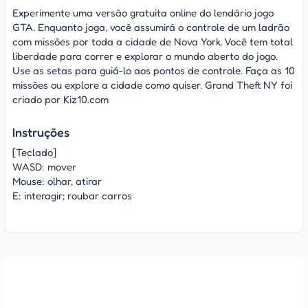
Experimente uma versão gratuita online do lendário jogo
GTA. Enquanto joga, você assumirá o controle de um ladrão
com missões por toda a cidade de Nova York. Você tem total
liberdade para correr e explorar o mundo aberto do jogo.
Use as setas para guiá-lo aos pontos de controle. Faça as 10
missões ou explore a cidade como quiser. Grand Theft NY foi
criado por Kiz10.com
Instruções
[Teclado]
WASD: mover
Mouse: olhar, atirar
E: interagir; roubar carros