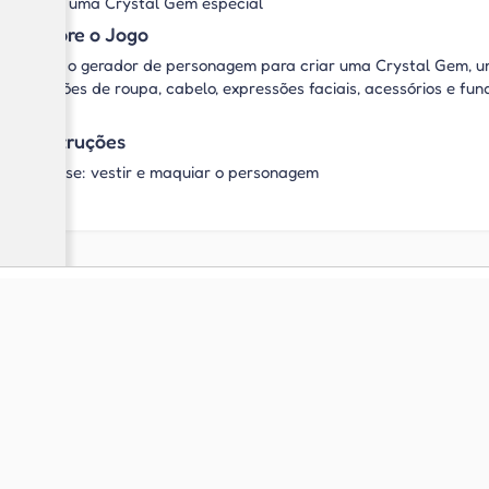
Crie uma Crystal Gem especial
Sobre o Jogo
Use o gerador de personagem para criar uma Crystal Gem, um
opções de roupa, cabelo, expressões faciais, acessórios e fun
Instruções
Mouse: vestir e maquiar o personagem
Jogue também
Jogos de Criar
Personagens