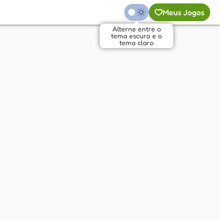
Meus Jogos
Alterne entre o
tema escuro e o
tema claro