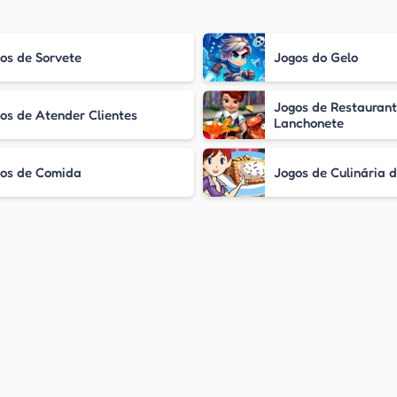
os de Sorvete
Jogos do Gelo
Jogos de Restaurant
os de Atender Clientes
Lanchonete
os de Comida
Jogos de Culinária 