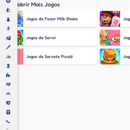
Descobrir Mais Jogos
Jogos de Fazer Milk Shake
Jog
Jogos de Servir
Jog
Jogos de Sorvete Picolé
Jog