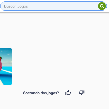
Gostando dos jogos?