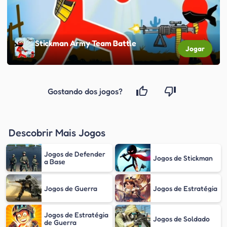
Stickman Army Team Battle
Jogar
Gostando dos jogos?
Descobrir Mais Jogos
Jogos de Defender
Jogos de Stickman
a Base
Jogos de Guerra
Jogos de Estratégia
Jogos de Estratégia
Jogos de Soldado
de Guerra