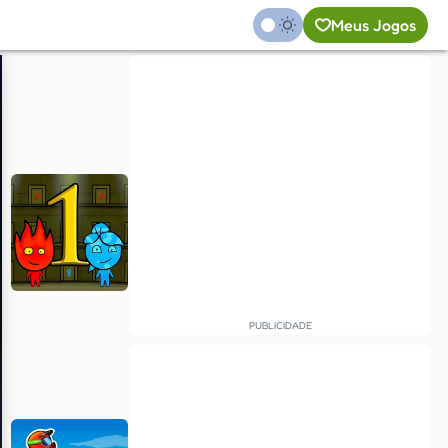
Meus Jogos