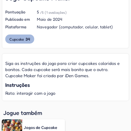
Pontuação
5
/5
(1 avaliações)
Publicado em
Maio de 2024
Plataforma
Navegador (computador, celular, tablet)
34
Cupcake
Siga as instruções do jogo para criar cupcakes coloridos e
bonitos. Cada cupcake será mais bonito que o outro.
Cupcake Maker foi criado por iDen Games.
Instruções
Rato: interagir com o jogo
Jogue também
Jogos de Cupcake