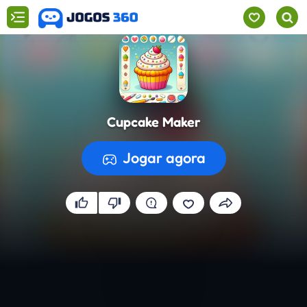
Cupcake Maker
Cupcake Maker
CONTINUAR
Jogar agora
A preparar o jogo...