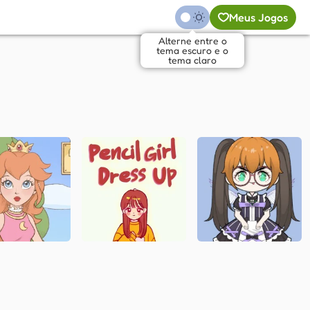
Meus Jogos
Alterne entre o
tema escuro e o
tema claro