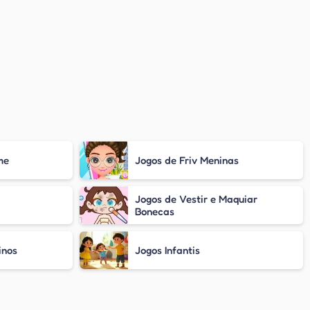
me
Jogos de Friv Meninas
Jogos de Vestir e Maquiar
Bonecas
inos
Jogos Infantis