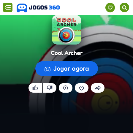
Cool Archer
Jogar agora
A preparar o jogo...