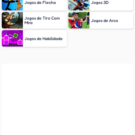
Jogos de Flecha
Jogos 3D
Jogos de Tiro Com
Jogos de Arco
Mira
Jogos de Habilidade