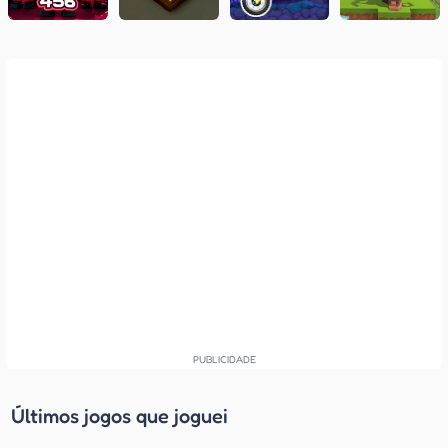
Últimos jogos que joguei