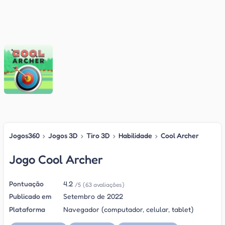
Jogos360
›
Jogos 3D
›
Tiro 3D
›
Habilidade
›
Cool Archer
Jogo Cool Archer
Pontuação
4.2
/5
(63 avaliações)
Publicado em
Setembro de 2022
Plataforma
Navegador (computador, celular, tablet)