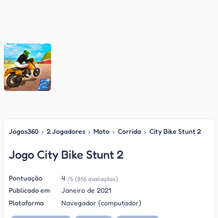
Jogos360
›
2 Jogadores
›
Moto
›
Corrida
›
City Bike Stunt 2
Jogo City Bike Stunt 2
Pontuação
4
/5
(855 avaliações)
Publicado em
Janeiro de 2021
Plataforma
Navegador (computador)