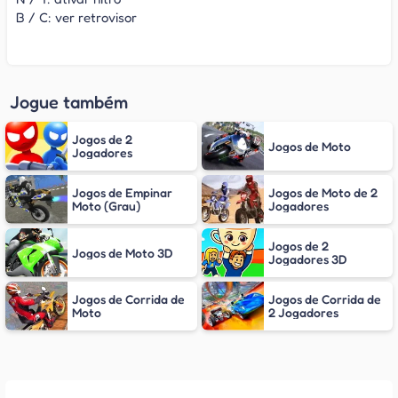
B / C: ver retrovisor
Jogue também
Jogos de 2
Jogos de Moto
Jogadores
Jogos de Empinar
Jogos de Moto de 2
Moto (Grau)
Jogadores
Jogos de 2
Jogos de Moto 3D
Jogadores 3D
Jogos de Corrida de
Jogos de Corrida de
Moto
2 Jogadores