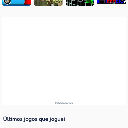
Últimos jogos que joguei