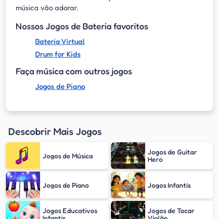
música vão adorar.
Nossos Jogos de Bateria favoritos
Bateria Virtual
Drum for Kids
Faça música com outros jogos
Jogos de Piano
Descobrir Mais Jogos
Jogos de Guitar
Jogos de Música
Hero
Jogos de Piano
Jogos Infantis
Jogos Educativos
Jogos de Tocar
Infantis
Violão