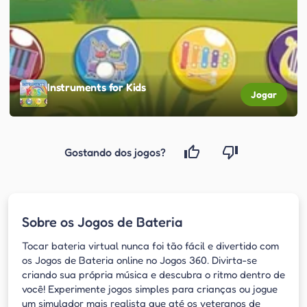
Instruments for Kids
Jogar
Gostando dos jogos?
Sobre os Jogos de Bateria
Tocar bateria virtual nunca foi tão fácil e divertido com
os Jogos de Bateria online no Jogos 360. Divirta-se
criando sua própria música e descubra o ritmo dentro de
você! Experimente jogos simples para crianças ou jogue
um simulador mais realista que até os veteranos de