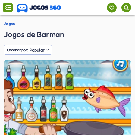
Jogos
Jogos de Barman
Popular
Ordenar por: