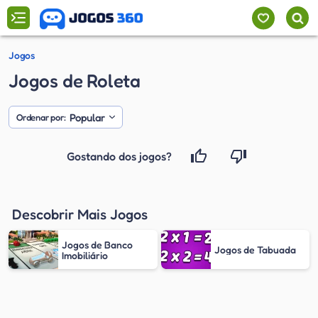
Jogos
Jogos de Roleta
Popular
Ordenar por:
Gostando dos jogos?
Descobrir Mais Jogos
Jogos de Banco
Jogos de Tabuada
Imobiliário