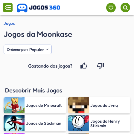
Jogos
Jogos da Moonkase
Popular
Ordenar por:
Gostando dos jogos?
Descobrir Mais Jogos
Jogos de Minecraft
Jogos do Jvnq
Jogos do Henry
Jogos de Stickman
Stickmin