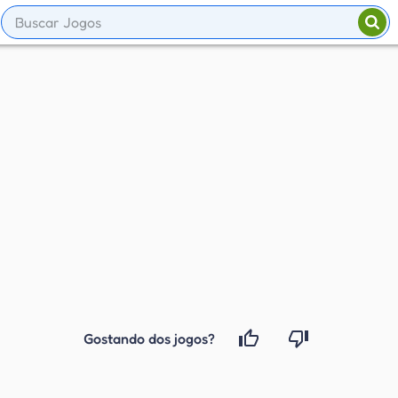
Gostando dos jogos?