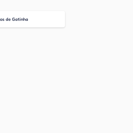
os de Gatinha