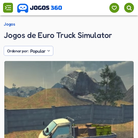
Jogos
Jogos de Euro Truck Simulator
Popular
Ordenar por: