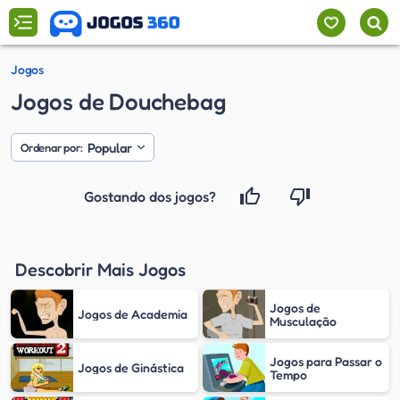
Jogos
Jogos de Douchebag
Popular
Ordenar por:
Gostando dos jogos?
Descobrir Mais Jogos
Jogos de
Jogos de Academia
Musculação
Jogos para Passar o
Jogos de Ginástica
Tempo