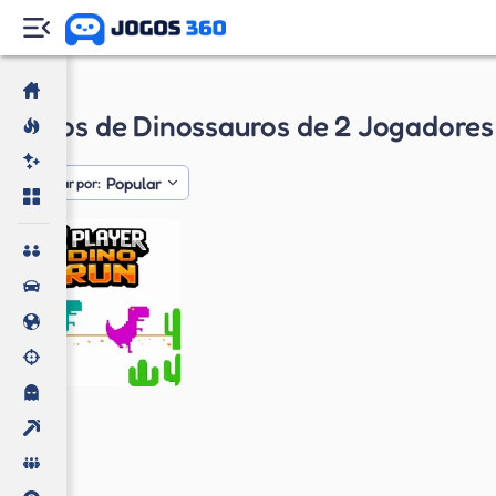
Jogos
Jogos de Dinossauros de 2 Jogadores
Popular
Ordenar por: