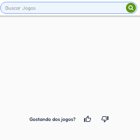
Gostando dos jogos?