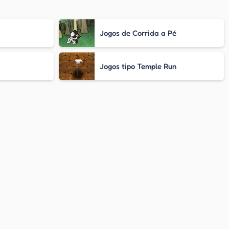
Jogos de Corrida a Pé
Jogos tipo Temple Run